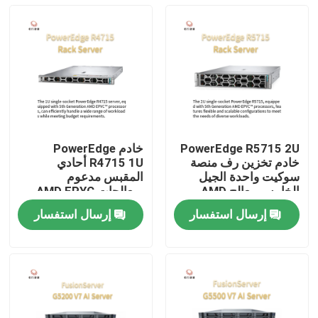
PowerEdge R5715 2U
خادم PowerEdge
خادم تخزين رف منصة
R4715 1U أحادي
سوكيت واحدة الجيل
المقبس مدعوم
الخامس معالج AMD
بمعالجات AMD EPYC
EPYC
من الجيل الخامس
إرسال استفسار
إرسال استفسار
المنزل
المنتجات
حولنا