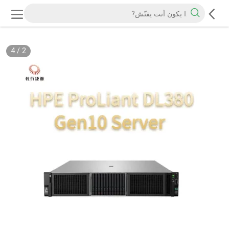
4
/
2