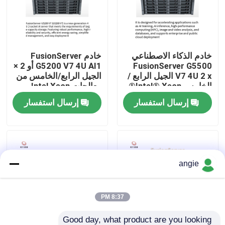
جولة في المصنع
خادم الذكاء الاصطناعي
خادم FusionServer
مراقبة الجودة
FusionServer G5500
G5200 V7 4U AI1 أو 2 ×
V7 4U 2 x الجيل الرابع /
الجيل الرابع/الخامس من
الخامس Intel® Xeon®
معالجات Intel Xeon
اتصل بنا
المعالجات القابلة للتوسع
القابلة للتطوير
إرسال استفسار
إرسال استفسار
أخبار
حالات
angie
VR Show
8:37 PM
خادم تخزين الرف
Good day, what product are you looking 