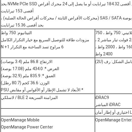
12 محرك أقراص NVMe PCIe SSD بحد أقصى 184.32 تيرابايت أو ما يصل إلى 24 محرك أقراص NVMe PCIe SSD بحد
أقصى 153 تيرابايت
فتحات المحرك الخلفية: ما يصل إلى 2 x 2.5 بوصة SAS / SATA (محركات الأقراص الثابتة / محركات أقراص الحالة الصلبة) ،
بحد أقصى 15.36 تيرابايت
الذهب: 1100 واط - 48 فولت تيار مستمر ، بلاتيني: 750 واط ، 750
التيتانيوم: 750 واط
مزودات طاقة للتوصيل السريع مع خيار التكرار الكامل
1100 واط ، 1100 واط ، 240 فولت ، 1600 واط ، 2000 واط ،
6 مراوح تسد الساخنة مع التكرار N +1
2400 واط
مل الشكل: رف (2U)
الارتفاع: 86.8 ملم (3.4 بوصات)
العرض *: 434.0 ملم (17.08 بوصة)
العمق *: 835.9 ملم (32.9 بوصة)
الوزن: 36.6 كجم (80.7 رطل)
* الأبعاد لا تشمل الإطار أو الأقواس أو مقابض PSU
iDRAC9
المزامنة السريعة 2 BLE / لاسلكي
iDRAC المباشر
OpenManage Mobile
OpenManage Enter
OpenManage Power Center