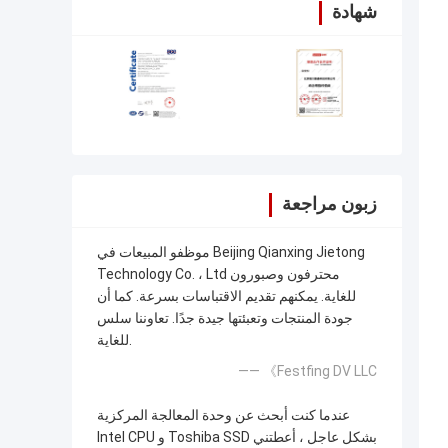
شهادة
زبون مراجعة
موظفو المبيعات في Beijing Qianxing Jietong
Technology Co. ، Ltd محترفون وصبورون
للغاية. يمكنهم تقديم الاقتباسات بسرعة. كما أن
جودة المنتجات وتعبئتها جيدة جدًا. تعاوننا سلس
للغاية.
—— 《Festfing DV LLC
عندما كنت أبحث عن وحدة المعالجة المركزية
Intel CPU و Toshiba SSD بشكل عاجل ، أعطتني