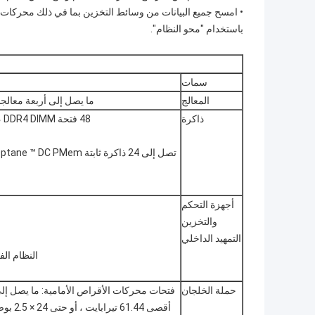
• امسح جميع البيانات من وسائط التخزين بما في ذلك محركات ا
باستخدام "محو النظام".
سمات
المعالج
ما يصل إلى أربعة معالجات Intel® Xeon® Scalable من الجيل الثاني ، بما يصل إلى 28 مركز
ذاكرة
48 فتحة DDR4 DIMM ، تدعم RDIMM / LRDIMM ، حتى 2933 ميجا بايت / ثانية ، 6 تيرا بايت كحد أقصى
أجهزة التحكم
والتخزين
التمهيد الداخلي
النظام الفرعي للتخزي
حملة الخلجان
أقصى 61.44 تيرابايت ، أو حتى 24 × 2.5 بوصة SAS / SATA (محركات أقراص ثابتة / محركات أقراص صلبة) مع ما يصل إلى