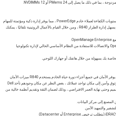
تساعد مجموعة Dell EMC OpenManage ™ في توفير أعلى مستويات الكفاءة لعملاء خادم PowerEdge ، مما يوفر إدارة ذكية ومؤتمتة للمهام
الروتينية.إلى جانب إمكانات الإدارة الفريدة الخالية من الوكيل ، يسهل إدارة الطراز R840 ، ومن خلال القيام بالأعمال الروتينية تلقائيًا ، يمكنك
Op.
• الاستفادة من مجموعة متنوعة من عمليات تكامل OpenManage والاتصالات للاستفادة من النظام الأساسي الحالي لإدارة تكنولوجيا
يتكون كل خادم PowerEdge من بنية مرنة على الإنترنت ، مما يوفر الأمان في جميع أجزاء دورة حياة الخادم.يستخدم R840 ميزات الأمان
الجديدة هذه حتى تتمكن من توصيل البيانات الصحيحة بشكل موثوق وآمن إلى مكان تواجد عملائك ، بغض النظر عن مكان وجودهم.تأخذ Dell
لتصميم وحتى نهاية العمر الافتراضي ، وذلك لضمان الثقة وتقديم أنظمة خالية من
المصنع إلى مركز البيانات.
تشفير والتمهيد الآمن.