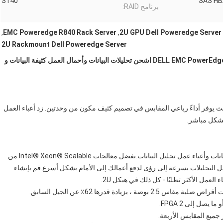
S140
برنامج RAID:
,
EMC Poweredge R840 Rack Server
,
2U GPU Dell Poweredge Server
2U Rackmount Dell Poweredge Server
خادم وحدة معالجة الرسومات على حامل ثنائي الوحدة DELL EMC PowerEdge R840 اشحن تحليلات البيانات وأحمال العمل كثيفة البيانات و
على رؤى أسرع ، حيث يوفر أداءً رباعي المقابس في تصميم كثيف مكون من وحدتين. زد أعباء العمل
يوفر الطراز R840 نتائج أداء متسقة وعالية للتطبيقات كثيفة البيانات وأعباء عمل تحليل البيانات.بفضل معالجات Intel® Xeon® Scalable من
ثاني القوية وما يصل إلى 112 نواة ، يمكن لـ R840 تحويل التحليلات بسرعة إلى رؤى لدفع أعمالك إلى الأمام بشكل أسرع.قم بإنشاء
يادة قدرها 62٪ عن الجيل السابق.
جميع المقابس الأربعة.