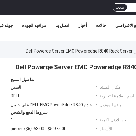
يبحث
 الافتراضي
حالات
أخبار
اتصل بنا
مراقبة الجودة
جولة في
تفاصيل المنتج:
مكان المنشأ:
الصين
اسم العلامة التجارية:
DELL
رقم الموديل:
خادم DELL EMC PowerEdge R840 على حامل
شروط الدفع والشحن:
الحد الأدنى لكمية:
1
الأسعار:
$5,975.00 - $6,053.00/pieces