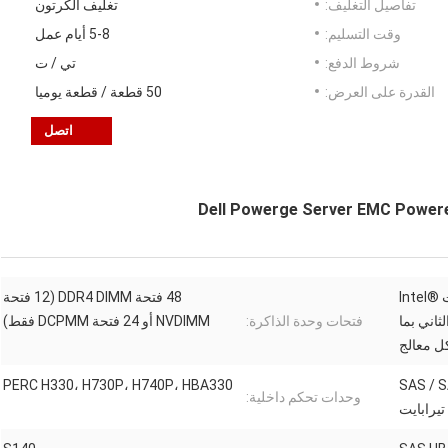
تفاصيل التغليف:
تغليف الكرتون
وقت التسليم:
5-8 أيام عمل
شروط الدفع:
تي / ت
القدرة على العرض:
50 قطعة / قطعة يوميا
اتصل
ما يصل إلى أربعة معالجات Intel®
48 فتحة DDR4 DIMM (12 فتحة
لجيل الثاني بما
فتحات وحدة الذاكرة:
NVDIMM أو 24 فتحة DCPMM فقط)
SAS / SATA ( /
PERC H330، H730P، H740P، HBA330
وحدات تحكم داخلية: