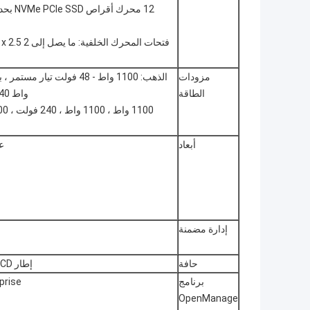
مزودات
الطاقة
واط 240 فولت تيار مباشر 2 ،
أبعاد
عا
إدارة مضمنة
حافة
إطار LCD اختياري أو إطار أمان
برنامج
prise
OpenManage