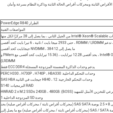
لأقراص الثابتة ومحركات أقراص الحالة الثابتة وذاكرة النظام بسرعة وأمان
الطراز PowerEdge R840
المواصفات الفنية
ًا لكل منها
ما يصل إلى 12 NVDIMM ، 384 جيجابايت كحد أقصى
تصل إلى 24 ذاكرة ثابتة Intel® Optane ™ DC PMem ، بحد أقصى 12.28 تيرابايت ، (15.36 تيرابايت كحد أقصى مع PMem و
LRDIMM)
يدعم وحدات الذاكرة المضمنة المزدوجة المسجلة ECC DDR4 فقط
وحدات التحكم الداخلية: PERC H330 ، H730P ، H740P ، HBA330
وحدات التحكم الخارجية: H840 ، 12 جيجابت في الثانية SAS HBA
RAID البرمجيات: S140
ن الأمثل للتمهيد (BOSS): HWRAID 2 x M.2 SSDs 240GB ، 480GB
وحدة SD المزدوجة الداخلية 1
فتحات محركات الأقراص الأمامية: ما يصل إلى 8 × 2.5 بوصة SAS SATA (محركات أقراص ثابتة / محركات أقراص صلبة) بحد