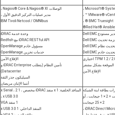
الوصلات: Nagios® Core & Nagios® XI ،
مدير عمليات التركيز الدقيق الأول ،
IBM Tivoli Netcool / OMNIbus
BMC Truesight ® ،
ر مستودع Dell EMC
وحدة خدمة iDRAC
مة تحديث Dell EMC
iDRAC RESTful API مع Redfish
حديث نظام Dell EMC
مسؤول خادم OpenManage
ث خادم Dell EMC
خدمات تخزين OpenManage
TPM 1.2  اختياري
الإقلاع الآمن
تة الموقعة بشكل مشفر
تأمين النظام (يتطلب iDRAC Enterprise و
الإقلاع الآمن
Datacenter)
السيليكون جذر الثقة
أنتما الإثنان مريضان
ات بطاقة ابنة الشبكة
المنافذ الخلفية: 1 x منفذ iDRAC مخصص ، 1 x Serial ، 2
4 × 1 جيجابت ، 4 × 10 جيجابت ، 2 × 10 جيجابت + 2 × 1 جيجابت ، أو
x USB 3.0 ،
2 × 25 جيجابت
1 منفذ VGA
المنفذ الداخلي: 1 x USB 3.0
بطاقة الفيديو: 2 x VGA