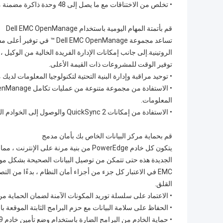
• تخلص من الاختناقات مع ما يصل إلى 48 وحدة ذاكرة مضمنة مزدوجة ، بما في ذلك ما يصل إلى 24 PMems أو 12 NVDIMMs.
قم بأتمتة المهام اليومية باستخدام Dell EMC OpenManage
توفير الوقت للمشروعات ذات القيمة الأعلى.
• توحيد مراقبة وإدارة البنية التحتية لتكنولوجيا المعلومات لديك مع enManage Enterprise
المعلومات.
• الاستفادة من إمكانات QuickSync 2 والوصول إلى الخوادم الخاصة بك بسهولة من خلال هاتفك أو جهازك اللوحي.
قم بحماية مركز البيانات الخاص بك بأمان مدمج
EMC في الاعتبار كل جزء من أجزاء أمان النظام ، بدءًا من ا
القلق.
• الاعتماد على سلسلة توريد المكونات الآمنة لضمان الحماية من 
• الحفاظ على سلامة البيانات مع حزم البرامج الثابتة الموقعة بال
• حماية الخادم من البرامج الضارة باستخدام وضع تأمين خادم iDRAC9 (يتطلب ترخيص Enterprise أو Datacenter)