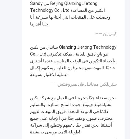
Sandy من Beijing Qianxing Jietong
Technology Co.، Ltd الكثير من المساعدة
وحصلت على المنتجات التي أحتاجها بسرعة. أنا
حقا أقدرها.
—— كيتي ين
ساندي من بكين Qianxing Jietong Technology
Co. ، Ltd هو بائع دقيق للغاية ، يمكنه تذكيرني
بأخطاء التكوين في الوقت المناسب عندما أشتري
خادمًا. المهندسون محترفون للغاية ويمكنهم إكمال
عملية الاختبار بسرعة.
—— ستريلكين ميخائيل فلاديميروفيتش
نحن سعداء جدًا بتجربتنا في العمل مع شركة بكين
تشيانشينغ جيتونغ. جودة المنتج ممتازة، والتسليم
دائمًا في الموعد المحدد. فريق المبيعات لديهم
محترف، صبور، ومفيد جدًا في الإجابة على جميع
أسئلتنا. نحن نقدر حقًا دعمهم ونتطلع إلى شراكة
طويلة الأمد. موصى به بشدة!