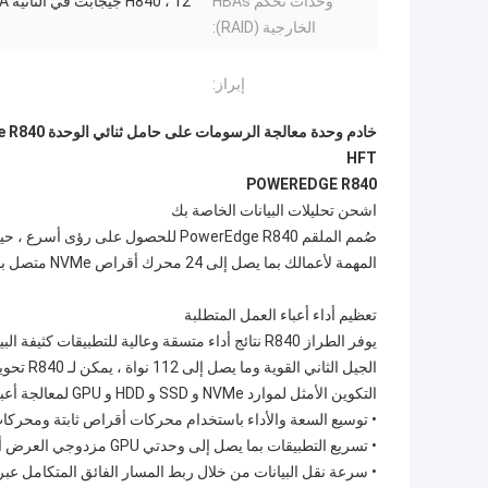
وحدات تحكم HBAs
H840 ، 12 جيجابت في الثانية SAS HBA
الخارجية (RAID):
إبراز:
HFT
POWEREDGE R840
اشحن تحليلات البيانات الخاصة بك
صُمم الملقم PowerEdge R840 للحصول 
المهمة لأعمالك بما يصل إلى 24 محرك أقراص NVMe متصل بشكل مباشر.
تعظيم أداء أعباء العمل المتطلبة
الجيل ال
التكوين الأمثل لموارد NVMe و SSD و HDD و GPU لمعالجة أعباء العمل الأكثر تطلبًا - كل ذلك في هيكل 2U.
• توسيع السعة والأداء باستخدام محركات أقراص ثابتة ومحركات أقراص صلبة مقاس 2.5 بوصة ، بز
• تسريع التطبيقات بما يصل إلى وحدتي GPU مزدوجي العرض أو ما يصل إلى 2 FPGA.
• سرعة نقل البيانات من خلال ربط المسار الفائق المتكامل عبر 