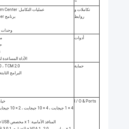
™
تكاملات و
عمليات التكامل: Microsoft® System Center ،
روابط
برنامج VMware® vCenter ™ ،
وحدات Red Hat® Ansible®
أدوات
مدي
حز
ت
الأداة المساعدة لتحدي
حماية
/ 2.0 ، TCM 2.0
البرامج الثاب
I / O & Ports
خيار
المنافذ الأمامية: 1 x مخصص iDRAC Direct Micro USB ،
1 x يو اس بى 2.0، 1 x VGA.(اختياري 1 x USB 3.0 متوفر فقط على