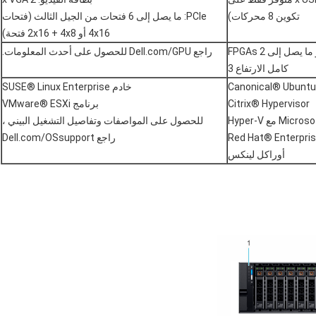
تكوين 8 محركات)
PCIe: ما يصل إلى 6 فتحات من الجيل الثالث (فتحات
4x16 أو 2x16 + 4x8 فتحة)
ما يصل إلى وحدتي GPU ذات عرض مزدوج أو ما يصل إلى 2 FPGAs
راجع Dell.com/GPU للحصول على أحدث المعلومات.
كامل الارتفاع 3
Canonical® Ubuntu
خادم SUSE® Linux Enterprise
Citrix® Hypervisor
برنامج VMware® ESXi
ع Hyper-V
للحصول على المواصفات وتفاصيل التشغيل البيني ،
Red Hat® Enterpris
راجع Dell.com/OSsupport
أوراكل لينكس