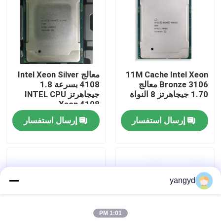
جولة في المصنع
مراقبة الجودة
11M Cache Intel Xeon
معالج Intel Xeon Silver
Bronze 3106 معالج
4108 بسرعة 1.8
اتصل بنا
1.70 جيجاهرتز 8 النواة
جيجاهرتز INTEL CPU
Xeon 4108
إرسال استفسار
إرسال استفسار
أخبار
حالات
yangyd
VR Show
1:01 PM
خادم تخزين الرف