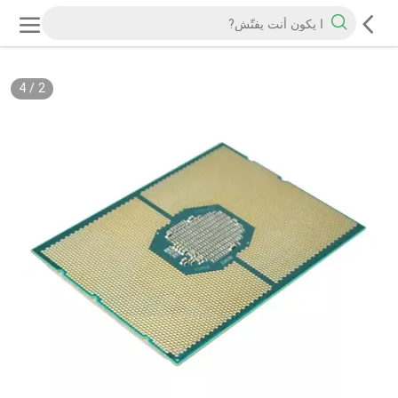
4
/
2