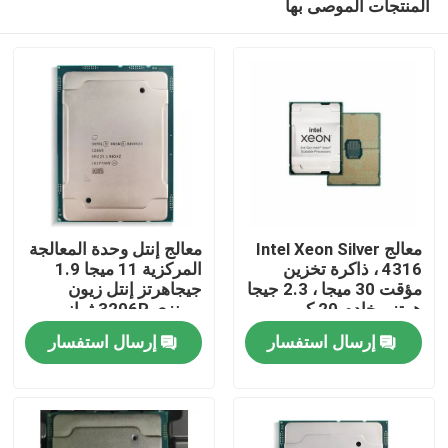
المنتجات الموصى بها
معالج Intel Xeon Silver
معالج إنتل وحدة المعالجة
4316 ، ذاكرة تخزين
المركزية 11 ميجا 1.9
مؤقت 30 ميجا ، 2.3 جيجا
جيجاهرتز إنتل زيون
هرتز ، خادم 20 كور ،
برونزي 3206R ثماني
المنزل
الجيل الثالث
النواة وحدة المعالجة
إرسال استفسار
إرسال استفسار
المركزية
المنتجات
حولنا