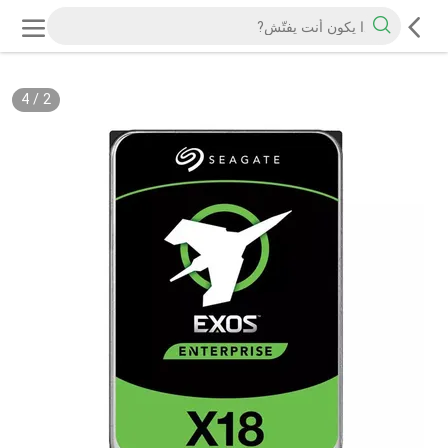
4
/
2