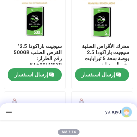
جولة في المصنع
مراقبة الجودة
محرك الأقراص الصلبة
سيجيت باراكودا 2.5"
سيجيت باراكودا 2.5
القرص الصلب 500GB
اتصل بنا
بوصة سعة 5 تيرابايت
رقم الطراز:
رقم الموديل:
ST500LM030
ST5000LM000
إرسال استفسار
إرسال استفسار
أخبار
حالات
yangyd
VR Show
3:14 AM
خادم تخزين الرف