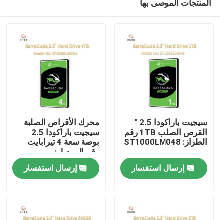
المنتجات الموصى بها
سيجيت باراكودا 2.5 "
محرك الأقراص الصلبة
القرص الصلب 1TB رقم
سيجيت باراكودا 2.5
الطراز: ST1000LM048
بوصة سعة 4 تيرابايت
رقم الموديل:
المنزل
ST4000LM024
إرسال استفسار
إرسال استفسار
المنتجات
حولنا