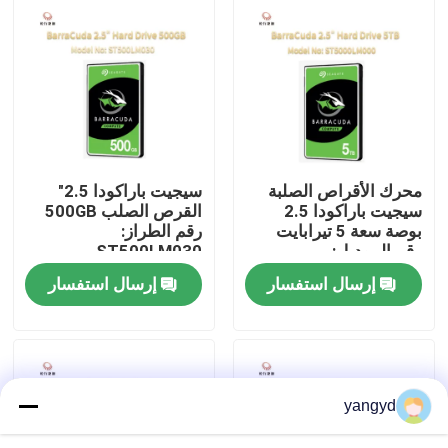
جولة في المصنع
مراقبة الجودة
اتصل بنا
محرك الأقراص الصلبة
سيجيت باراكودا 2.5"
سيجيت باراكودا 2.5
القرص الصلب 500GB
بوصة سعة 5 تيرابايت
رقم الطراز:
أخبار
رقم الموديل:
ST500LM030
ST5000LM000
إرسال استفسار
إرسال استفسار
حالات
VR Show
yangyd
خادم تخزين الرف