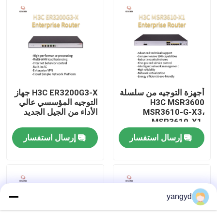
MSR3600-28-G
جولة في المصنع
مراقبة الجودة
اتصل بنا
أجهزة التوجيه من سلسلة
H3C ER3200G3-X جهاز
H3C MSR3600
التوجيه المؤسسي عالي
MSR3610-G-X3،
الأداء من الجيل الجديد
أخبار
MSR3610-X1،
MSR3640-X1-HI،
إرسال استفسار
إرسال استفسار
MSR3640-X1،
حالات
MSR3620-X1
VR Show
yangyd
خادم تخزين الرف