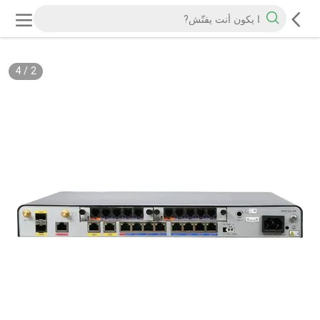
4
/
2