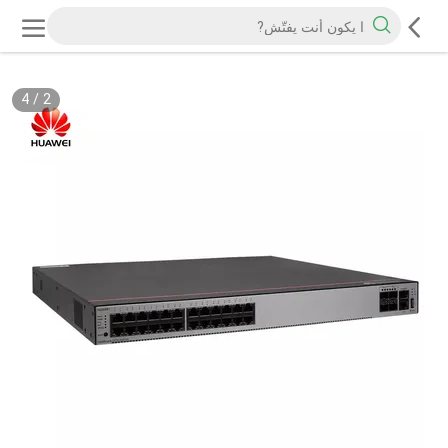
4
/
2