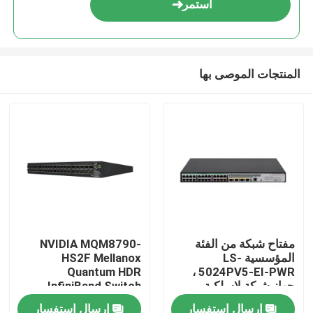
استمر
المنتجات الموصى بها
المنزل
مفتاح شبكة من الفئة
NVIDIA MQM8790-
المؤسسية LS-
HS2F Mellanox
المنتجات
Quantum HDR
5024PV5-EI-PWR ،
جهاز شبكة لاسلكية ،
InfiniBand Switch
مفتاح وصول من الطبقة
200G الإدارة 40G الذكية
إرسال استفسار
إرسال استفسار
حولنا