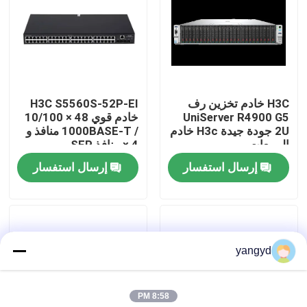
جولة في المصنع
مراقبة الجودة
H3C خادم تخزين رف
H3C S5560S-52P-EI
UniServer R4900 G5
خادم قوي 48 × 10/100
اتصل بنا
2U جودة جيدة H3c خادم
/ 1000BASE-T منافذ و
المبيعات
4 × منافذ SFP
إرسال استفسار
إرسال استفسار
أخبار
حالات
yangyd
VR Show
8:58 PM
خادم تخزين الرف