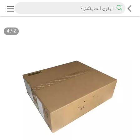
4
/
2