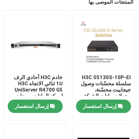
المنتجات الموصى بها
H3C S5130S-10P-EI
خادم H3C أحادي الرف
سلسلة محسّنات وصول
1U ثنائي الاتجاه H3C
جيجابيت محسّنة،
UniServer R4700 G5
محولات بيانات الشبكة،
لمركز البيانات، مبيعات
المنزل
موردي محولات الشبكة
موزع خوادم H3C
إرسال استفسار
إرسال استفسار
المدارة
المنتجات
حولنا