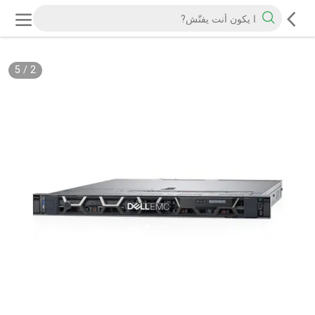
5
/
2