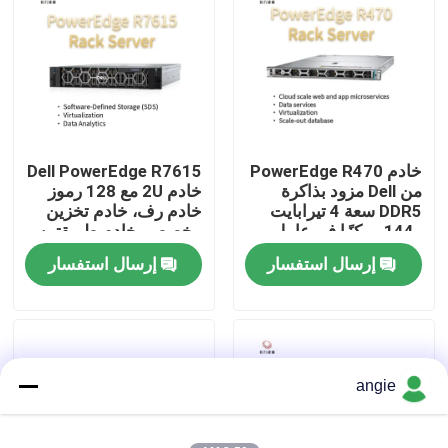
جولة في المصنع
مراقبة الجودة
خادم PowerEdge R470
Dell PowerEdge R7615
اتصل بنا
من Dell مزود بذاكرة
خادم 2U مع 128 رموز
DDR5 سعة 4 تيرابايت
خادم رف، خادم تخزين
و144 مركزًا في عامل
مخصص، خادم طريقتين
أخبار
شكل حامل 1U
إرسال استفسار
إرسال استفسار
حالات
VR Show
angie
خادم تخزين الرف