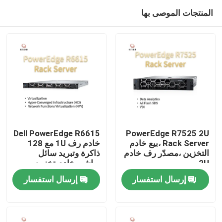
المنتجات الموصى بها
Dell PowerEdge R6615
PowerEdge R7525 2U
Rack Server ،بيع خادم
خادم رف 1U مع 128
التخزين ،مصدّر رف خادم
ذاكرة وتبريد سائل
المنزل
2U
مباشر، خادم تخزين
مخصص، خادم 2 طريق
إرسال استفسار
إرسال استفسار
المنتجات
حولنا