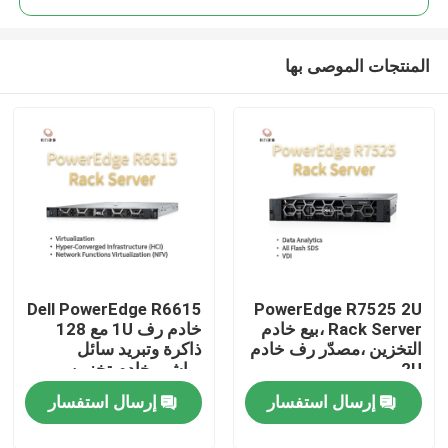
المنتجات الموصى بها
Dell PowerEdge R6615
PowerEdge R7525 2U
المنزل
Rack Server ،بيع خادم
خادم رف 1U مع 128
التخزين ،مصدّر رف خادم
ذاكرة وتبريد سائل
2U
مباشر، خادم تخزين
المنتجات
مخصص، خادم 2 طريق
إرسال استفسار
إرسال استفسار
حولنا