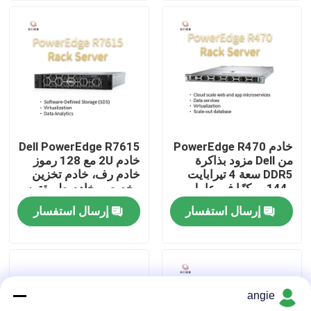
جولة في المصنع
مراقبة الجودة
اتصل بنا
خادم PowerEdge R470
Dell PowerEdge R7615
من Dell مزود بذاكرة
خادم 2U مع 128 رموز
أخبار
DDR5 سعة 4 تيرابايت
خادم رف، خادم تخزين
و144 مركزًا في عامل
مخصص، خادم طريقتين
شكل حامل 1U
إرسال استفسار
إرسال استفسار
حالات
VR Show
angie
خادم تخزين الرف