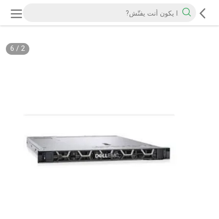
6
/
2