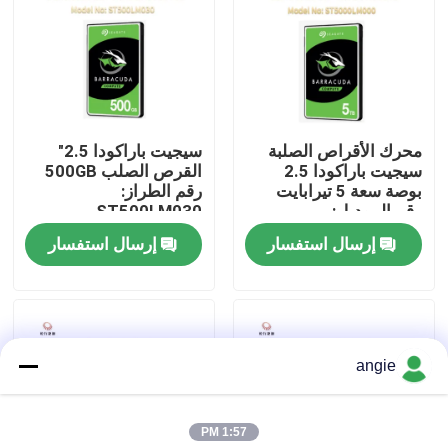
جولة في المصنع
مراقبة الجودة
محرك الأقراص الصلبة
سيجيت باراكودا 2.5"
سيجيت باراكودا 2.5
القرص الصلب 500GB
اتصل بنا
بوصة سعة 5 تيرابايت
رقم الطراز:
رقم الموديل:
ST500LM030
ST5000LM000
إرسال استفسار
إرسال استفسار
أخبار
حالات
angie
VR Show
1:57 PM
خادم تخزين الرف