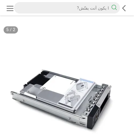
5
/
2