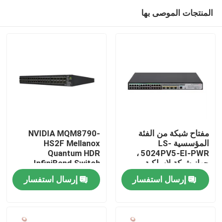
المنتجات الموصى بها
مفتاح شبكة من الفئة
NVIDIA MQM8790-
المؤسسية LS-
HS2F Mellanox
Quantum HDR
5024PV5-EI-PWR ،
المنزل
جهاز شبكة لاسلكية ،
InfiniBand Switch
مفتاح وصول من الطبقة
200G الإدارة 40G الذكية
إرسال استفسار
إرسال استفسار
الثانية
المنتجات
حولنا