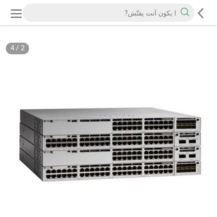
4
/
2