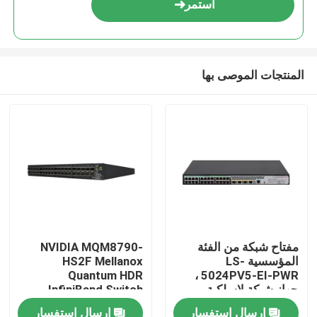
استمر
المنتجات الموصى بها
المنزل
مفتاح شبكة من الفئة
NVIDIA MQM8790-
المؤسسية LS-
HS2F Mellanox
المنتجات
Quantum HDR
5024PV5-EI-PWR ،
جهاز شبكة لاسلكية ،
InfiniBand Switch
مفتاح وصول من الطبقة
200G الإدارة 40G الذكية
إرسال استفسار
إرسال استفسار
حولنا