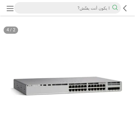
4
/
2