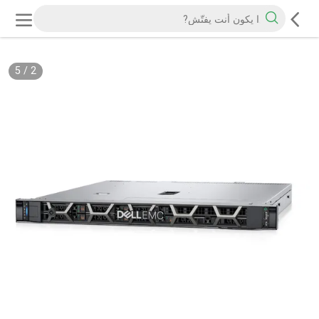
5
/
2