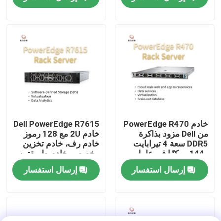
جولة في المصنع
مراقبة الجودة
اتصل بنا
أخبار
خادم PowerEdge R470
Dell PowerEdge R7615
من Dell مزود بذاكرة
خادم 2U مع 128 رموز
DDR5 سعة 4 تيرابايت
خادم رف، خادم تخزين
حالات
و144 مركزًا في عامل
مخصص، خادم طريقتين
شكل حامل 1U
إرسال استفسار
إرسال استفسار
VR Show
خادم تخزين الرف