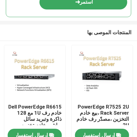
استمر
المنتجات الموصى بها
المنزل
Dell PowerEdge R6615
PowerEdge R7525 2U
Rack Server ،بيع خادم
خادم رف 1U مع 128
المنتجات
التخزين ،مصدّر رف خادم
ذاكرة وتبريد سائل
2U
مباشر، خادم تخزين
مخصص، خادم 2 طريق
إرسال استفسار
إرسال استفسار
حولنا