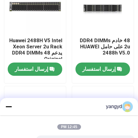
جولة في المصنع
مراقبة الجودة
48 خادم DDR4 DIMMs
Huawei 2488H V5 Intel
2u على حامل HUAWEI
Xeon Server 2u Rack
2488h V5.0
يدعم 48 DDR4 DIMMs
اتصل بنا
Original
إرسال استفسار
إرسال استفسار
أخبار
حالات
yangyd
VR Show
12:45 PM
خادم تخزين الرف