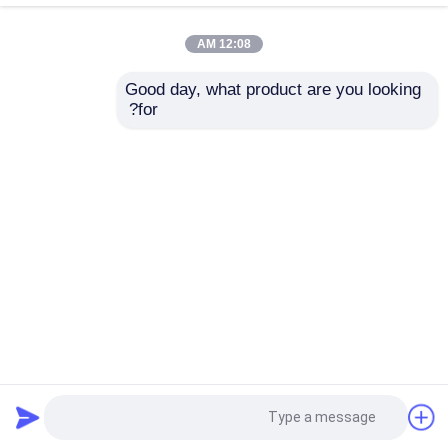
12:08 AM
خادم هواوي فيوجن
Good day, what product are you looking 
for?
بطاقة رسومات NVIDIA
Mellanox MCX512A-
خادم Dell Powerge
RTX A2000 بسعة 12
ACUT ConnectX-5
جيجا بايت و 6 جيجا بايت
Ethernet Adapter Card
GDDR6
2x Port 10/25 GbE
خادم H3C
SFP28 PCIe 3.0 X8
إرسال استفسار
إرسال استفسار
مفاتيح داتاكوم
Desktop Site
اتصل بنا
حول نا
منزل
جهاز WLAN
Privacy Policy
خريطة الموقع
راوتر لاسلكي ذكي
مصنع الصين.Copyright ©
خادم تخزين الرف
جودة
2026 Beijing Qianxing Jietong Technology Co.,
القرص الصلب HDD
Ltd.. All Rights Reserved.