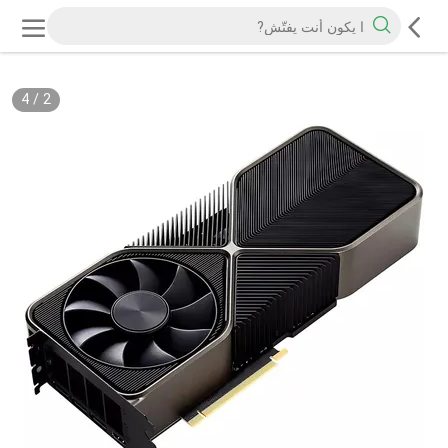
4
/
2