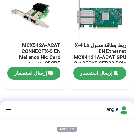
جولة في المصنع
مراقبة الجودة
ربط بطاقة محول X-4 Lx
MCX512A-ACAT
CONNECTX-5 EN
EN Ethernet
اتصل بنا
Mellanox Nic Card
MCX4121A-ACAT GPU
2 × 25GbE SFP28 PCIe
25GBE منفذ مزدوج
SFP28 PCIE3.0 X8 Tall
3.0 × 8
إرسال استفسار
إرسال استفسار
أخبار
BR
حالات
angie
VR Show
8:44 PM
خادم تخزين الرف