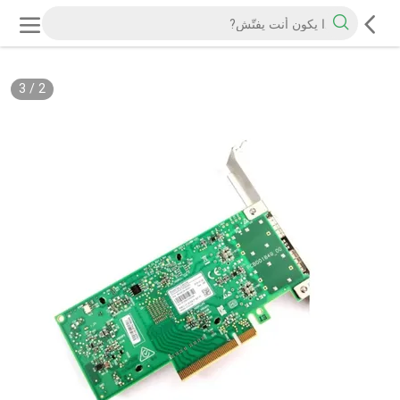
3
/
2