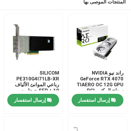
المنتجات الموصى بها
راند نيو NVIDIA
SILICOM
PE310G4I71LB-XR
GeForce RTX 4070
TIAERO OC 12G GPU
رباعي الموانئ الألياف
سطح المكتب PCI
SFP + 10 جيجابيت
المنزل
Express واجهة HD DP
إيثيرنت PCI Express
إرسال استفسار
إرسال استفسار
DisplayPort انتاج 8GB
Server Adapter Intel®
مذكرة فيديو
FTXL710BM1 مبنية
المنتجات
على
حولنا