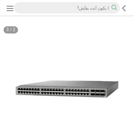
3
/
2