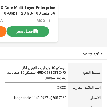
 Core Multi-Layer Enterprise
SSD
MOQ：1
افضل سعر
منتوج وصف
سيسكو 10 جيجابايت التبديل 54
,
تسليط الضوء:
N9K-C93108TC-FX سيسكو 10 جيجابايت
إيثيرنت سويتش
اسم العلامة التجارية
CISCO
الأسعار
$705.7362~1143.2927 Negotiable