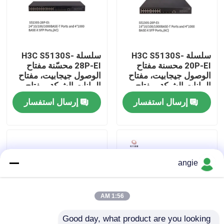
جولة في المصنع
سلسلة H3C S5130S-
سلسلة H3C S5130S-
مراقبة الجودة
20P-EI محسنة مفتاح
28P-EI محسّنة مفتاح
الوصول جيجابيت، مفتاح
الوصول جيجابيت، مفتاح
البيانات الشبكة، مفتاح
البيانات الشبكة، مفتاح
اتصل بنا
الشبكة الذكية
الشبكة الذكية
إرسال استفسار
إرسال استفسار
أخبار
حالات
angie
VR Show
1:56 AM
خادم تخزين الرف
Good day, what product are you looking 