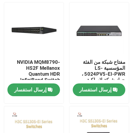
مفتاح شبكة من الفئة
NVIDIA MQM8790-
المؤسسية LS-
HS2F Mellanox
Quantum HDR
5024PV5-EI-PWR ،
جهاز شبكة لاسلكية ،
InfiniBand Switch
مفتاح وصول من الطبقة
200G الإدارة 40G الذكية
إرسال استفسار
إرسال استفسار
الثانية
المنزل
المنتجات
حولنا