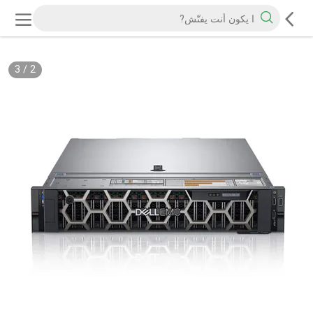
3
/
2