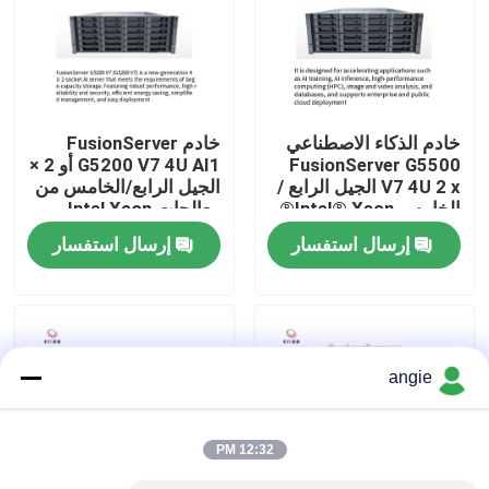
جولة في المصنع
مراقبة الجودة
خادم الذكاء الاصطناعي
خادم FusionServer
FusionServer G5500
G5200 V7 4U AI1 أو 2 ×
V7 4U 2 x الجيل الرابع /
الجيل الرابع/الخامس من
اتصل بنا
الخامس Intel® Xeon®
معالجات Intel Xeon
المعالجات القابلة للتوسع
القابلة للتطوير
إرسال استفسار
إرسال استفسار
أخبار
حالات
angie
VR Show
12:32 PM
خادم تخزين الرف