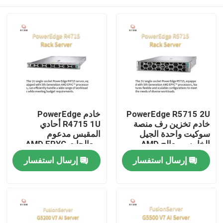
PowerEdge R5715 2U
خادم PowerEdge
خادم تخزين رف منصة
R4715 1U أحادي
سوكيت واحدة الجيل
المقبس مدعوم
الخامس معالج AMD
بمعالجات AMD EPYC
EPYC
من الجيل الخامس
المنزل
إرسال استفسار
إرسال استفسار
المنتجات
حولنا