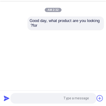
2:32 AM
Good day, what product are you looking 
for?
خادم DELL PowerEdge R250 على حامل تخزين 1U مستوى
الدخول
خادم تخزين الرف
2023-03-21