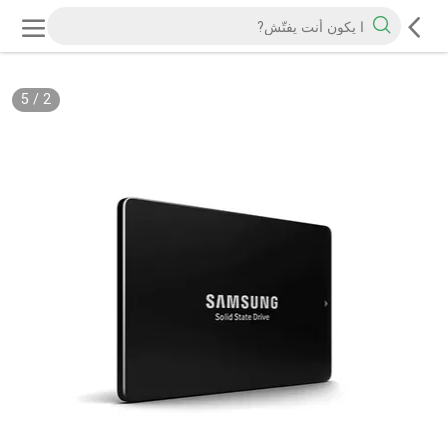
5
/
2