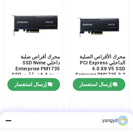
جولة في المصنع
مراقبة الجودة
اتصل بنا
محرك الأقراص الصلبة
محرك أقراص صلبة
الداخلي PCI Express
داخلي SSD Nvme
Enterprise PM1735
4.0 X8 V5 SSD
أخبار
Samsung PM1735 3.2
بسعة 6.4 تيرابايت SSD
تيرابايت
MZPLJ6T4HALA-
إرسال استفسار
إرسال استفسار
00007
حالات
VR Show
yangyd
خادم تخزين الرف