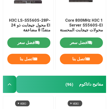
H3C LS-S5560S-28P-
1 Core 800MHz H3C
Server S5560S-EI
EI محول جيجابت ذو 24
محولات جيجابت المحسنة
منفذًا 8 مضاعفة
افضل سعر
افضل سعر
اتصل بنا
اتصل بنا
مفاتيح داتاكوم
(96)