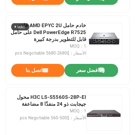
خادم حامل AMD EPYC 2U خادم
Dell PowerEdge R7525 على حامل
قابل للتطوير بدرجة كبيرة
MOQ：1
الأسعار：$2680-5680 pcs Negotiable
افضل سعر
اتصل بنا
المنزل
H3C LS-S5560S-28P-EI محول
جيجابت ذو 24 منفذًا 8 مضاعفة
MOQ：1
المنتجات
الأسعار：$500-560 pcs Negotiable
حولنا