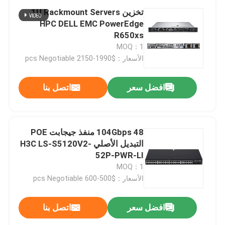
تخزين 1U Rackmount Servers
HPC DELL EMC PowerEdge
R650xs
MOQ：1
الأسعار：$1990-2150 pcs Negotiable
افضل سعر
اتصل بنا
104Gbps 48 منفذ جيجابت POE
التبديل الأصلي H3C LS-S5120V2-
52P-PWR-LI
MOQ：1
الأسعار：$500-600 pcs Negotiable
افضل سعر
اتصل بنا