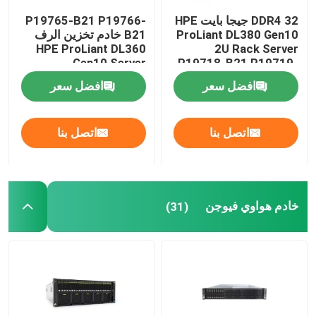
DDR4 32 جيجا بايت HPE
P19765-B21 P19766-
القرص الصلب الداخلي SSD
ProLiant DL380 Gen10
B21 خادم تخزين الرف
HPE ProLiant DL360
2U Rack Server
Gen10 Server
P19718-B21 P19719-
B21
بطاقة رسومات Geforce
افضل سعر
افضل سعر
معالج INTEL CPU
اتصل بنا
اتصل بنا
ذاكرة الخادم RAM
خادم هواوي فيوجن
(31)
خادم تخزين مجدد
وحدة الإرسال والاستقبال SFP
تبديل قناة الألياف