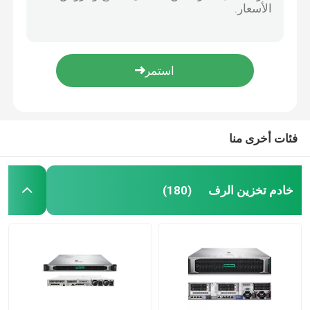
كمبيوتر خادم EMC R750xa Dell Powerge Server 2U GPU
خادم هواوي فيوجن
SAN DAS Dell Storage Server ME5012 8 Port Dual Controller 2U Storage Server
3.84T SAS SSD Storage Server 24 مجموعة تخزين DELL EMC PowerVault ME5024
خادم Dell Powerge
5U Rackmount Server صفيف تخزين DELL EMC PowerVault ME5084
Xeon Bronze 3104 1.7 جيجاهرتز INTEL CPU Processor 6 Core 8.25M Cache
خادم H3C
فئات أخرى منا
مفاتيح داتاكوم
خادم تخزين الرف
(180)
جهاز WLAN
راوتر لاسلكي ذكي
القرص الصلب HDD