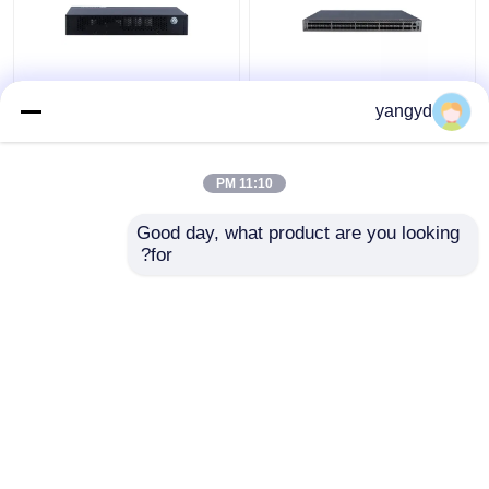
SFP PoE + Datacom
CloudEngine S5731-H
yangyd
Switches 8 Port
Switch POE ++ 44xGE
Gigabit Ethernet
SFP 4x10 GE SFP +
Switch Huawei
4x10 GE SFP +
11:10 PM
CloudEngine S5731-L
افضل سعر
افضل سعر
Good day, what product are you looking 
for?
اتصل بنا
اتصل بنا
عرض المزيد
منزل
حول نا
اتصل بنا
Desktop Site
خريطة الموقع
Privacy Policy