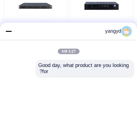
CloudEngine S5731-H
SFP PoE + Datacom
yangyd
Switch POE ++ 44xGE
Switches 8 Port
SFP 4x10 GE SFP +
Gigabit Ethernet
4x10 GE SFP +
Switch Huawei
3:27 AM
CloudEngine S5731-L
افضل سعر
افضل سعر
Good day, what product are you looking 
for?
اتصل بنا
اتصل بنا
عرض المزيد
منزل
حول نا
اتصل بنا
Desktop Site
خريطة الموقع
Privacy Policy