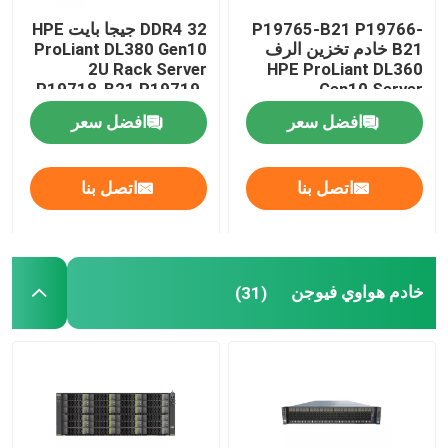
P19765-B21 P19766-
DDR4 32 جيجا بايت HPE
القرص الصلب الداخلي SSD
B21 خادم تخزين الرف
ProLiant DL380 Gen10
2U Rack Server
HPE ProLiant DL360
P19718-B21 P19719-
Gen10 Server
B21
بطاقة رسومات Geforce
افضل سعر
افضل سعر
معالج INTEL CPU
اتصل بنا
اتصل بنا
ذاكرة الخادم RAM
خادم هواوي فيوجن
(31)
خادم تخزين مجدد
وحدة الإرسال والاستقبال SFP
تبديل قناة الألياف