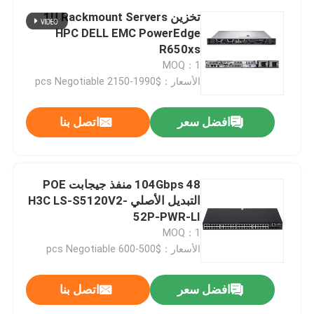
تخزين 1U Rackmount Servers
HPC DELL EMC PowerEdge
R650xs
MOQ：1
الأسعار：$1990-2150 pcs Negotiable
افضل سعر
اتصل بنا
104Gbps 48 منفذ جيجابت POE
التبديل الأصلي H3C LS-S5120V2-
52P-PWR-LI
MOQ：1
الأسعار：$500-600 pcs Negotiable
افضل سعر
اتصل بنا