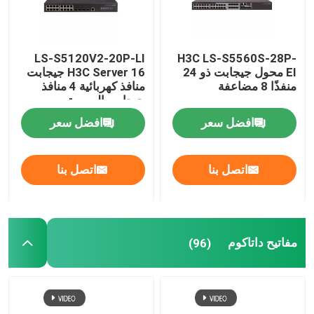
LS-S5120V2-20P-LI
H3C LS-S5560S-28P-
EI محول جيجابت ذو 24
H3C Server 16 جيجابت
منفذًا 8 مضاعفة
منافذ كهربائية 4 منافذ
جيجابت البصرية
افضل سعر
افضل سعر
اتصل بنا
اتصل بنا
مفاتيح داتاكوم
(96)