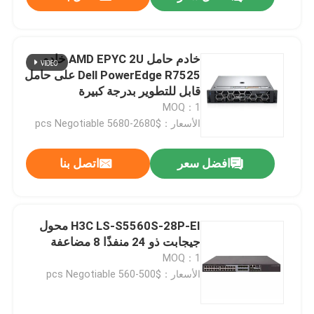
خادم حامل AMD EPYC 2U خادم
Dell PowerEdge R7525 على حامل
قابل للتطوير بدرجة كبيرة
MOQ：1
الأسعار：$2680-5680 pcs Negotiable
افضل سعر
اتصل بنا
المنزل
H3C LS-S5560S-28P-EI محول
جيجابت ذو 24 منفذًا 8 مضاعفة
MOQ：1
المنتجات
الأسعار：$500-560 pcs Negotiable
حولنا