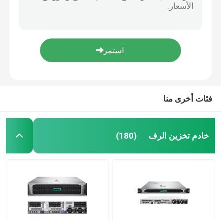
كمبيوتر خادم EMC R750xa Dell Powerge Server 2U GPU
خادم هواوي فيوجن
SAN DAS Dell Storage Server ME5012 8 Port Dual Controller 2U Storage Server
3.84T SAS SSD Storage Server 24 مجموعة تخزين DELL EMC PowerVault ME5024
خادم Dell Powerge
5U Rackmount Server صفيف تخزين DELL EMC PowerVault ME5084
Xeon Bronze 3104 1.7 جيجاهرتز INTEL CPU Processor 6 Core 8.25M Cache
خادم H3C
فئات أخرى منا
مفاتيح داتاكوم
خادم تخزين الرف
(180)
جهاز WLAN
راوتر لاسلكي ذكي
القرص الصلب HDD